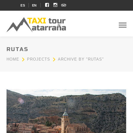
Facebook
Instagram
Soundcloud
ES
EN
Profile
Profile
Profile
RUTAS
HOME
PROJECTS
ARCHIVE BY "RUTAS"