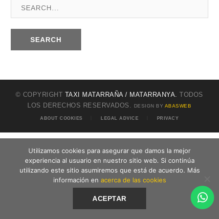
SEARCH
© COPYRIGHT
TAXI MATARRAÑA / MATARRANYA.
TODOS
LOS DERECHOS RESERVADOS.
DESIGN BY
ABASWEB
ABOUT COOKIES
LEGAL ADVICE
PRIVACY
Utilizamos cookies para asegurar que damos la mejor
experiencia al usuario en nuestro sitio web. Si continúa
utilizando este sitio asumiremos que está de acuerdo. Más
información en
acerca de las cookies
ACEPTAR