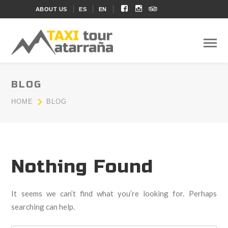
Facebook
Instagram
Soundcloud
ABOUT US
ES
EN
Profile
Profile
Profile
BLOG
HOME
BLOG
Nothing Found
It seems we can’t find what you’re looking for. Perhaps
searching can help.